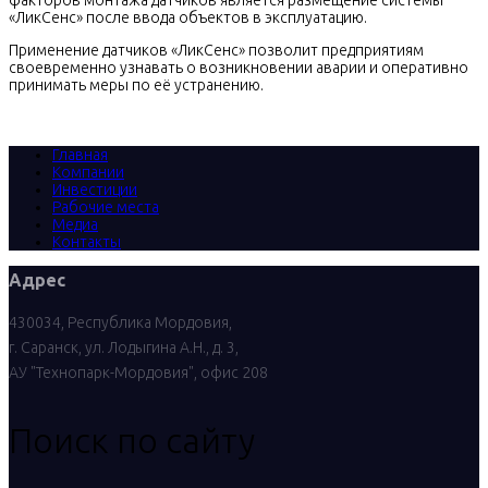
факторов монтажа датчиков является размещение системы
«ЛикСенс» после ввода объектов в эксплуатацию.
Применение датчиков «ЛикСенс» позволит предприятиям
своевременно узнавать о возникновении аварии и оперативно
принимать меры по её устранению.
Главная
Компании
Инвестиции
Рабочие места
Медиа
Контакты
Адрес
430034, Республика Мордовия,
г. Саранск, ул. Лодыгина А.Н., д. 3,
АУ "Технопарк-Мордовия", офис 208
Поиск по сайту