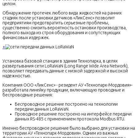
целом.
Обнаружение протечек любого вида жидкостей на ранних
стадиях после установки датчиков «ЛикСенс» позволит
предприятиям предотвратить серьезные проблемы,
существенно снизить вероятность остановки производства,
полного выхода из строя оборудования и сопутствующих
финансовых издержек.
+
Установка базовой станции в здании Технопарка, в целях
развёртывания сети LoRaWaN (Long Range Wide Area Network),
позволяет передавать данные с низкой задержкой и высокой
надежностью.
Компания ООО «ЛикСенс» - резидент АУ «Технопарк-Мордовия»-
разработала линейку продукции, включающую проводные и
беспроводные решения:
Беспроводное решение построено на технологии
передачи данных LoRaWaN.
Проводное решение построено на интерфейсе передачи
данных RS-485 с применением протокола Modbus RTU.
Именно беспроводное решение было выбрано для установки на
территории АУ «Технопарк-Мордовия». Одним из важных