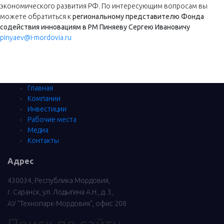
экономического развития РФ. По интересующим вопросам вы
можете обратиться к
региональному представителю Фонда
содействия инновациям в РМ Пиняеву Сергею Ивановичу
pinyaev@i-mordovia.ru
Главная
Компании
Инвестиции
Рабочие места
Медиа
Контакты
Адрес
430034, Республика Мордовия,
г. Саранск, ул. Лодыгина А.Н., д. 3,
АУ "Технопарк-Мордовия", офис 208
Поиск по сайту